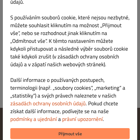
údajů.
jalapenos, tuňák, rucola, parmezán) alergen 1, 4, 7,
S používáním souborů cookie, které nejsou nezbytné,
můžete souhlasit kliknutím na možnost „Přijmout
vše“, nebo se rozhodnout jinak kliknutím na
30) Kamič
Kč 255.00
„Odmítnout vše“. K těmto nastavením můžete
kdykoli přistupovat a následně výběr souborů cookie
(Sugo, šunka, mozzarrela, niva, chorizo, cibule, houby, tabasco)
také kdykoli zrušit (v zásadách ochrany osobních
alergen 1,7
údajů a v zápatí našich webových stránek).
Další informace o používaných postupech,
terminologii (např. „soubory cookies“, „marketing“ a
„statistiky“) a svých právech naleznete v našich
zásadách ochrany osobních údajů
. Pokud chcete
získat další informace, podívejte se na naše
podmínky a ujednání
a
právní upozornění
.
Změnit nastavení souborů cookie
Kontaktuj nás
Přijmout vše
Zásady ochrany osobních údajů