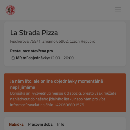
La Strada Pizza
Fischerova 759/1, Znojmo 66902, Czech Republic
Restaurace otevřena pro
Místní objednávky:
12:00 - 20:00
Je nám líto, ale online objednávky momentálně
nepřijímáme
Donáška ani vyzvednutí nejsou k dispozici, přesto však můžete
nahlédnout do našeho jídelního lístku nebo nám pro více
informací zavolat na číslo +420606891575
Nabídka
Pracovní doba
Info