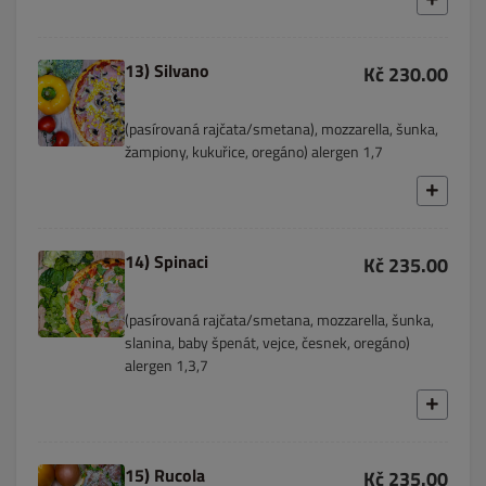
13) Silvano
Kč 230.00
(pasírovaná rajčata/smetana), mozzarella, šunka,
žampiony, kukuřice, oregáno) alergen 1,7
14) Spinaci
Kč 235.00
(pasírovaná rajčata/smetana, mozzarella, šunka,
slanina, baby špenát, vejce, česnek, oregáno)
alergen 1,3,7
15) Rucola
Kč 235.00