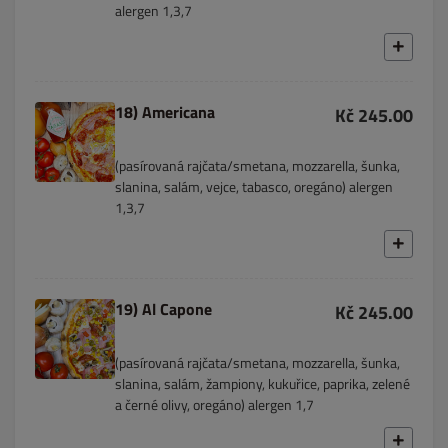
alergen 1,3,7
18) Americana
Kč 245.00
(pasírovaná rajčata/smetana, mozzarella, šunka,
slanina, salám, vejce, tabasco, oregáno) alergen
1,3,7
19) Al Capone
Kč 245.00
(pasírovaná rajčata/smetana, mozzarella, šunka,
slanina, salám, žampiony, kukuřice, paprika, zelené
a černé olivy, oregáno) alergen 1,7