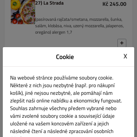
27) La Strada
Kč 245.00
(pasírovaná rajčata/smetana, mozzarella, šunka,
salám, klobása, niva, uzený mozzarella, jalapenos,
oregáno) alergen 1,7
X
Cookie
28) Bambus
Kč 245.00
Na webové stránce používáme soubory cookie.
(pasírovaná rajčata/smetana, mozzarella, niva, hermelín, uzený
Některé z nich jsou nezbytné (např. pro nákupní
mozzarella, šunka, vejce, oregáno) alergen 1, 3, 7,
košík), jiné nejsou nezbytné, ale pomáhají nám
zlepšit naši online nabídku a ekonomicky fungovat.
Souhlas zahrnuje všechny předem vybrané nebo
vámi zvolené soubory cookie a související údaje
29) Don Pepe
Kč 245.00
uložené na vašem koncovém zařízení a jejich
následné čtení a následné zpracování osobních
(pasírovaná rajčata/smetana, mozzarella, kukuřice, rajčata,