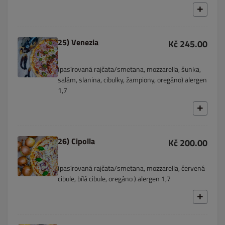
25) Venezia
Kč 245.00
(pasírovaná rajčata/smetana, mozzarella, šunka,
salám, slanina, cibulky, žampiony, oregáno) alergen
1,7
26) Cipolla
Kč 200.00
(pasírovaná rajčata/smetana, mozzarella, červená
cibule, bílá cibule, oregáno ) alergen 1,7